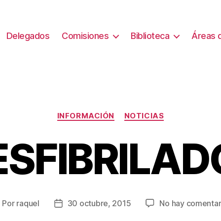
Delegados
Comisiones
Biblioteca
Áreas d
Categorías
INFORMACIÓN
NOTICIAS
ESFIBRILAD
Por
raquel
30 octubre, 2015
No hay comentar
utor
Fecha
e
de