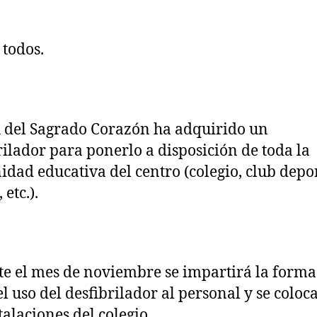
la
ntrada
entrada
 todos.
 del Sagrado Corazón ha adquirido un
rilador para ponerlo a disposición de toda la
dad educativa del centro (colegio, club depor
 etc.).
e el mes de noviembre se impartirá la form
el uso del desfibrilador al personal y se coloc
talaciones del colegio.