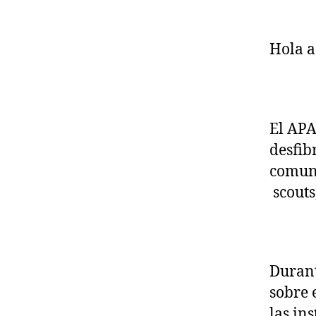
la
e
Hola a
El APA
desfib
comuni
scouts,
Durant
sobre 
las ins