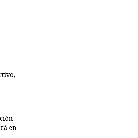
tivo,
ación
ará en