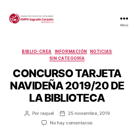
Menú
Categorías
BIBLIO-CREA
INFORMACIÓN
NOTICIAS
SIN CATEGORÍA
CONCURSO TARJETA
NAVIDEÑA 2019/20 DE
LA BIBLIOTECA
Por
raquel
25 noviembre, 2019
Autor
Fecha
de
de
en
No hay comentarios
la
la
CONCURSO
entrada
entrada