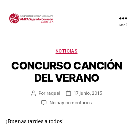
Menú
Categorías
NOTICIAS
CONCURSO CANCIÓN
DEL VERANO
Por
raquel
17 junio, 2015
Autor
Fecha
de
de
en
No hay comentarios
la
la
CONCURSO
entrada
entrada
CANCIÓN
¡Buenas tardes a todos!
DEL
VERANO