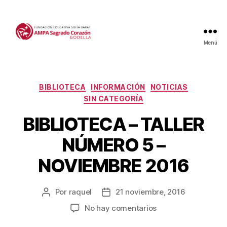
Menú
Categorías
BIBLIOTECA
INFORMACIÓN
NOTICIAS
SIN CATEGORÍA
BIBLIOTECA – TALLER
NÚMERO 5 –
NOVIEMBRE 2016
Por
raquel
21 noviembre, 2016
Autor
Fecha
de
de
en
No hay comentarios
la
la
BIBLIOTECA
entrada
entrada