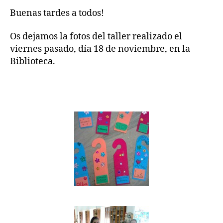
–
Buenas tardes a todos!
TALLER
NÚMERO
5
Os dejamos la fotos del taller realizado el
–
viernes pasado, día 18 de noviembre, en la
NOVIEMBRE
Biblioteca.
2016