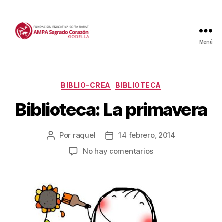
Menú
Categorías
BIBLIO-CREA
BIBLIOTECA
Biblioteca: La primavera
Por
raquel
14 febrero, 2014
Autor
Fecha
de
de
en
No hay comentarios
la
la
Biblioteca:
entrada
entrada
La
primavera