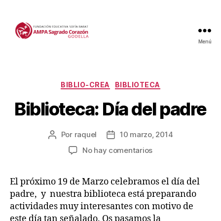
Menú
Categorías
BIBLIO-CREA
BIBLIOTECA
Biblioteca: Día del padre
Por
raquel
10 marzo, 2014
Autor
Fecha
de
de
en
No hay comentarios
la
la
Biblioteca:
entrada
entrada
Día
El próximo 19 de Marzo celebramos el día del
del
padre, y nuestra biblioteca está preparando
padre
actividades muy interesantes con motivo de
este día tan señalado. Os pasamos la