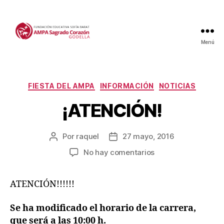
Menú
Categorías
FIESTA DEL AMPA
INFORMACIÓN
NOTICIAS
¡ATENCIÓN!
Por
raquel
27 mayo, 2016
Autor
Fecha
de
de
en
No hay comentarios
la
la
¡ATENCIÓN!
entrada
entrada
ATENCIÓN!!!!!!
Se ha modificado el horario de la carrera,
que será a las 10:00 h.