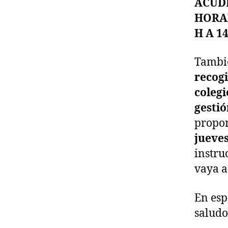
ACUDI
HORAR
H A 1
Tambi
recogi
colegi
gestió
propon
jueves
instru
vaya a
En esp
saludo