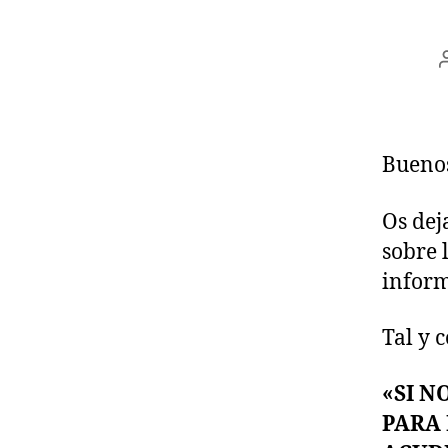
Buenos
Os de
sobre 
inform
Tal y 
«SI N
PARA 