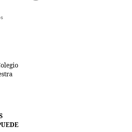
en
os
2ª
FASE
PROGRAMA
XARXA
DE
LLIBRES
Colegio
estra
S
PUEDE