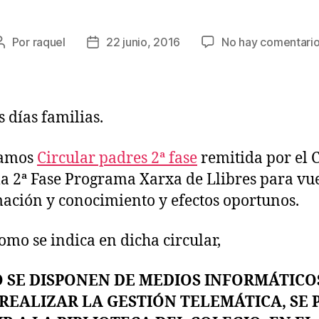
Por
raquel
22 junio, 2016
No hay comentari
Autor
Fecha
de
de
la
la
entrada
entrada
 días familias.
jamos
Circular padres 2ª fase
remitida por el 
la 2ª Fase Programa Xarxa de Llibres para vu
ación y conocimiento y efectos oportunos.
como se indica en dicha circular,
O SE DISPONEN DE MEDIOS INFORMÁTICO
REALIZAR LA GESTIÓN TELEMÁTICA, SE 