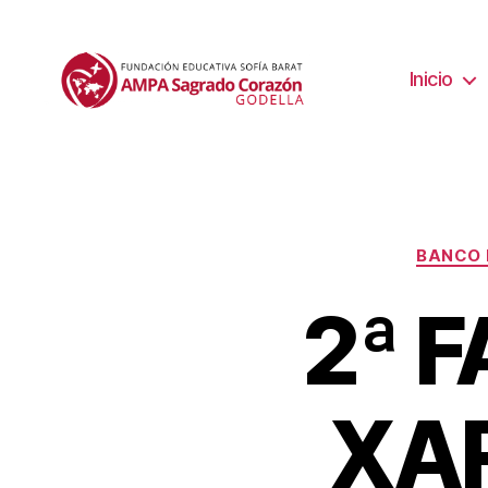
Inicio
BANCO 
2ª 
XAR