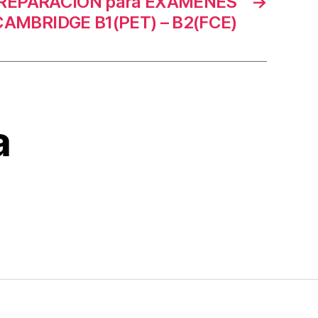
PREPARACIÓN para EXÁMENES
→
CAMBRIDGE B1(PET) – B2(FCE)
a