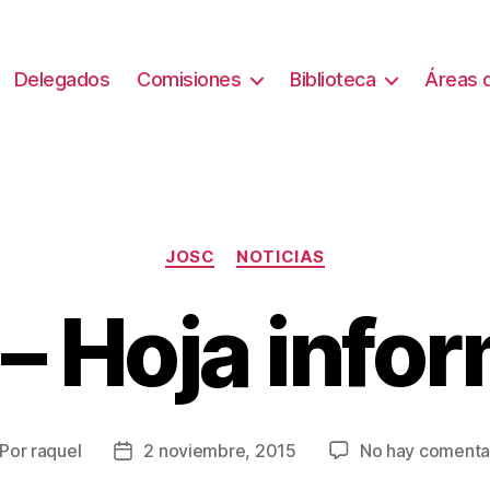
Delegados
Comisiones
Biblioteca
Áreas d
Categorías
JOSC
NOTICIAS
– Hoja infor
Por
raquel
2 noviembre, 2015
No hay comenta
tor
Fecha
de