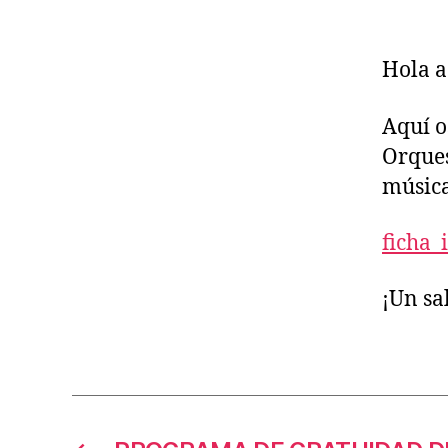
la
en
Hola a
Aquí o
Orques
música
ficha_
¡Un sa