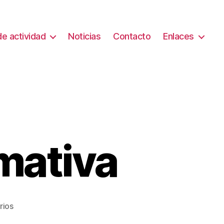
e actividad
Noticias
Contacto
Enlaces
mativa
en
rios
JOSC