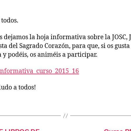
la
trada
entrada
 todos.
s dejamos la hoja informativa sobre la JOSC, 
ta del Sagrado Corazón, para que, si os gusta
 y podéis, os animéis a participar.
informativa_curso_2015_16
ludo a todos!